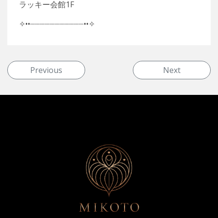
ラッキー会館1F
✧••┈┈┈┈┈┈┈┈┈┈┈••✧
投稿ナビゲーション
Previous
Next