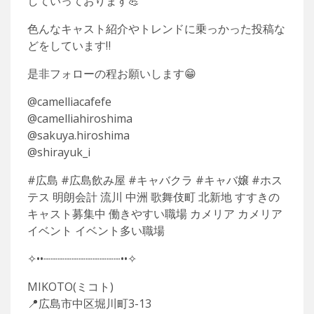
していっております💪
色んなキャスト紹介やトレンドに乗っかった投稿な
どをしています‼️
是非フォローの程お願いします😁
@camelliacafefe
@camelliahiroshima
@sakuya.hiroshima
@shirayuk_i
#広島 #広島飲み屋 #キャバクラ #キャバ嬢 #ホス
テス 明朗会計 流川 中洲 歌舞伎町 北新地 すすきの
キャスト募集中 働きやすい職場 カメリア カメリア
イベント イベント多い職場
✧••┈┈┈┈┈┈┈┈┈┈┈••✧
MIKOTO(ミコト)
📍広島市中区堀川町3-13