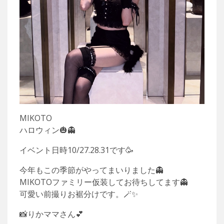
MIKOTO
ハロウィン🎃👻
イベント日時10/27.28.31です🥳
今年もこの季節がやってまいりました👻
MIKOTOファミリー仮装してお待ちしてます👻
可愛い前撮りお裾分けです。🪄✨
📸りかママさん💕