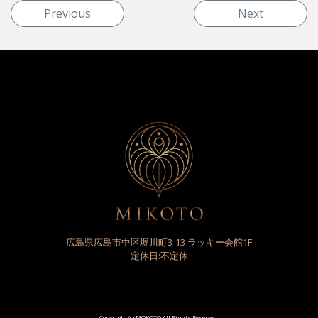
投稿ナビゲーション
Previous
Next
広島県広島市中区堀川町3-13 ラッキー会館1F
定休日:不定休
Copyright (c) MOKOTO All Rights Reserved.