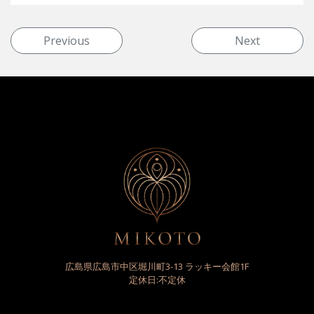
投稿ナビゲーション
Previous
Next
広島県広島市中区堀川町3-13 ラッキー会館1F
定休日:不定休